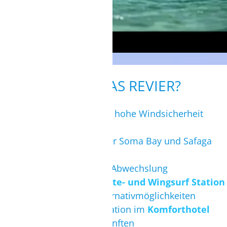
WIE IST DAS REVIER?
+
in den Sommermonaten hohe Windsicherheit
+
Flachwasserrevier
+
großer Stehbereich in der Soma Bay und Safaga
Island
+
zwei Kitespots für mehr Abwechslung
+
Modern ausgestattete
Kite- und Wingsurf Station
+
bei Windflaute viele Alternativmöglichkeiten
+
wohnen direkt an der Station im
Komforthotel
und umliegenden Unterkünften