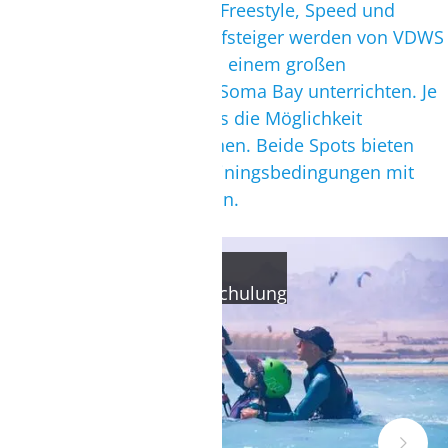
Bedingungen fürFreeride, Freestyle, Speed und
Sprünge. Anfänger und Aufsteiger werden von VDWS
zertifizierten Kitelehrern in einem großen
Stehbereich mitten in der Soma Bay unterrichten. Je
nach Ebbe oder Flut gibt es die Möglichkeit
zurSafagaInsel auszuweichen. Beide Spots bieten
ideale Schulungs- und Trainingsbedingungen mit
einem großen Stehrevier an.
KITESURFEN
Anfänger- und Aufsteigerschulung