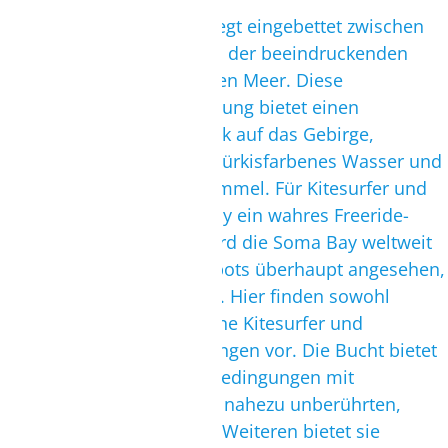
Die Halbinsel Soma Bay liegt eingebettet zwischen
dem azurblauen Meer und der beeindruckenden
Wüstenlandschaft am Roten Meer. Diese
außergewöhnliche Umgebung bietet einen
atemberaubenden Ausblick auf das Gebirge,
unberührte Sandstrände, türkisfarbenes Wasser und
einen endlosen blauen Himmel. Für Kitesurfer und
Wingfoiler ist die Soma Bay ein wahres Freeride-
Paradies! Von Experten wird die Soma Bay weltweit
als einer der besten Kitespots überhaupt angesehen,
und das aus gutem Grund. Hier finden sowohl
Anfänger als auch erfahrene Kitesurfer und
Wingfoiler ideale Bedingungen vor. Die Bucht bietet
fantastische Flachwasserbedingungen mit
kristallklarem Wasser und nahezu unberührten,
feinen Sandstränden. Des Weiteren bietet sie