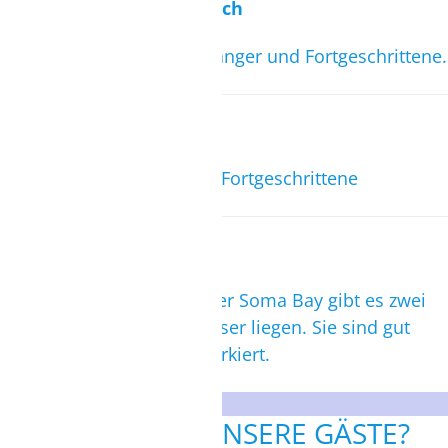
Separater Einstiegsbereich
Separater Einstieg für Anfänger und Fortgeschrittene.
Geeignet für
Einsteiger, Aufsteiger und Fortgeschrittene
Gefahren
Innerhalb der Lagune in der Soma Bay gibt es zwei
kleine Riffe, die unter Wasser liegen. Sie sind gut
erkennbar mit Flaggen markiert.
WAS SAGEN UNSERE GÄSTE?