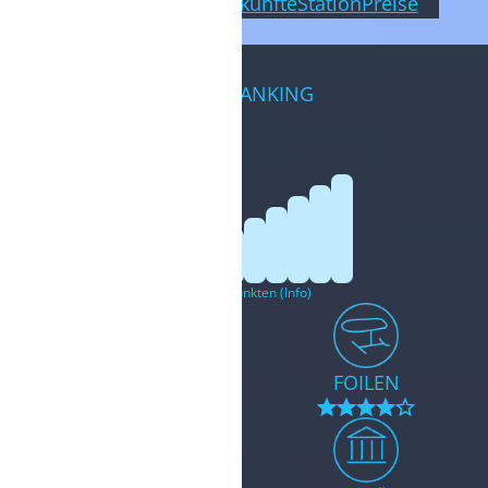
Karte
Windstatistik
Unterkünfte
Station
Preise
TELEFON/VIDEOCALL MÖGLICH.
TERMIN BUCHEN
WINDRANKING
von 100 Punkten (
Info
)
KITESURFEN
FOILEN