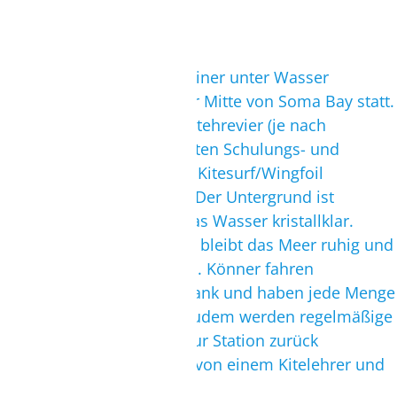
gekitet.
Soma Bay Spot
Der Unterricht findet auf einer unter Wasser
liegenden Sandbank in der Mitte von Soma Bay statt.
Das riesige und hüfttiefe Stehrevier (je nach
Gezeiten) bietet die perfekten Schulungs- und
Trainingsbedingungen für Kitesurf/Wingfoil
Anfänger- und Aufsteiger. Der Untergrund ist
größtenteils sandig und das Wasser kristallklar.
Selbst bei stärkerem Wind bleibt das Meer ruhig und
es entstehen kaum Wellen. Könner fahren
Downwind von der Sandbank und haben jede Menge
Platz in alle Richtungen. Zudem werden regelmäßige
7 km lange Downwinder zur Station zurück
angeboten. Diese werden von einem Kitelehrer und
Zodiac begleitet.