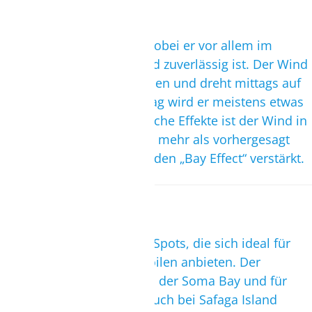
Wind
Es gibt ganzjährig Wind, wobei er vor allem im
Sommer sehr konstant und zuverlässig ist. Der Wind
kommt morgens aus Norden und dreht mittags auf
Nordost. Gegen Nachmittag wird er meistens etwas
schwächer. Durch thermische Effekte ist der Wind in
der Soma Bay in der Regel mehr als vorhergesagt
und wird zusätzlich durch den „Bay Effect“ verstärkt.
Reviercharakter
Es gibt zwei verschiedene Spots, die sich ideal für
das Kitesurfen und Wingfoilen anbieten. Der
Hauptspot befindet sich in der Soma Bay und für
mehr Abwechslung wird auch bei Safaga Island