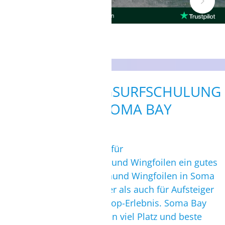
KITE- UND WINGSURFSCHULUNG
IN DER SOMA BAY
Generell ist die Soma Bay für
alleKönnensstufenimKitenund Wingfoilen ein gutes
Trainingsrevier. DennKitenund Wingfoilen in Soma
Bay ist sowohl für Anfänger als auch für Aufsteiger
und Fortgeschrittene ein Top-Erlebnis. Soma Bay
bietet zumKitenund Wingen viel Platz und beste