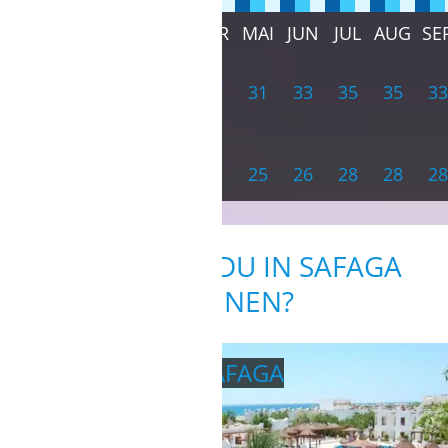
10
JAN
FEB
MÄR
APR
MAI
JUN
JUL
AUG
SE
21
21
24
27
31
33
35
35
33
22
21
22
23
25
26
28
28
28
WO KANNST DU IN SAFAGA
WOHNEN?
KOMFORTHOTEL SAFAGA
direkt an der Station