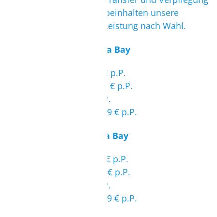
(Halbpension). Zusätzlich beinhalten unsere
Paketpreise eine Kitesurf Leistung nach Wahl.
Nebensaison in der Soma Bay
Anfängerschulung: 1099€ p.P.
Aufsteigerschulung: 1049 € p.P.
Materialmiete: 1049 € p.P.
Lagerung und Service: 799 € p.P.
Hauptsaison in der Soma Bay
Anfängerschulung: 1299 € p.P.
Aufsteigerschulung: 1249€ p.P.
Materialmiete: 1249 € p.P.
Lagerung und Service: 999 € p.P.