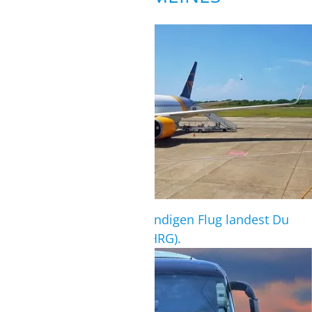
ANREISE
ca. 4 Flugstunden
Nach einem knapp vierstündigen Flug landest Du
am Flughafen Hurghada (HRG).
TRANSFER
Shuttle