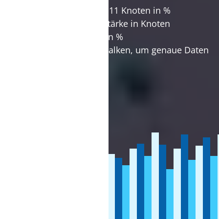
Wahrscheinlichkeit über 11 Knoten in %
Durchschnittliche Windstärke in Knoten
Optimale Windrichtung in %
Führe die Maus über die Balken, um genaue Daten
angezeigt zu bekommen.
Statistik seit 2010.
Ø
100
90
80
70
60
50
40
30
20