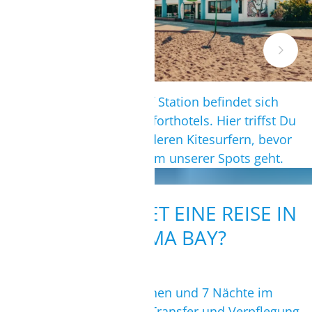
Unsere Kite- und Wingsurf Station befindet sich
direkt am Strand des Komforthotels. Hier triffst Du
Dich morgens mit den anderen Kitesurfern, bevor
es mit dem Zodiac zu einem unserer Spots geht.
WIE VIEL KOSTET EINE REISE IN
DIE SOMA BAY?
Preisbeispiele für 2 Personen und 7 Nächte im
Doppelzimmer inkl. Flug, Transfer und Verpflegung