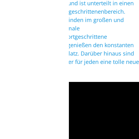
ausreichend Platz für alle und ist unterteilt in einen
Schulungs- und einen Fortgeschrittenenbereich.
Anfänger- und Aufsteiger finden im großen und
sicheren Stehbereich optimale
Schulungsbedingungen. Fortgeschrittene
Kitesurfer und Wingfoiler genießen den konstanten
Wind und unendlich viel Platz. Darüber hinaus sind
die begleiteten Downwinder für jeden eine tolle neue
Erfahrung.