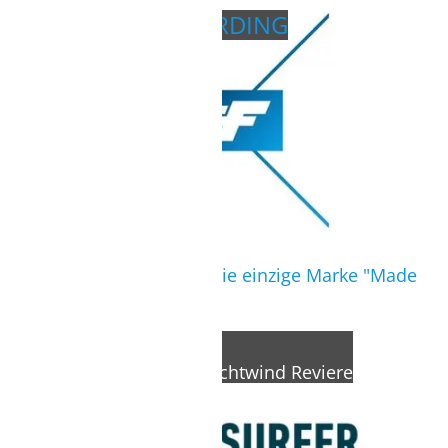
CRAZYFLY KITEBOARDING
Nachhaltig und Langlebig
CrazyFly Kiteboarding ist die einzige Marke "Made
in Europe".
FLYSURFER
Optimales Material für Leichtwind Reviere