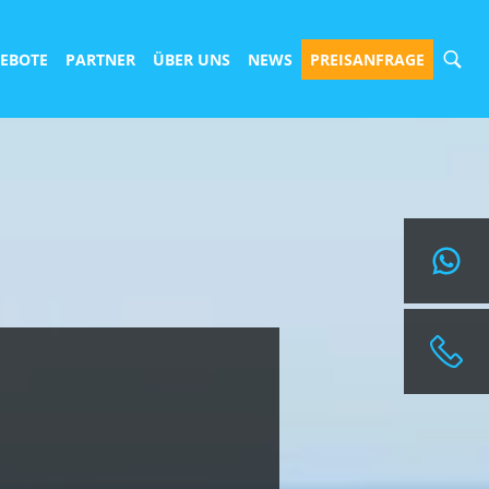
EBOTE
PARTNER
ÜBER UNS
NEWS
PREISANFRAGE
ANGEBOT ANFORDERN
REISEANFRAGEN@SURFBUDE.DE
004933022050155
004915568126417
TELEFONISCHE BERATUNGSZEITEN:
MONTAG BIS FREITAG
10:00H - 14:00H
NACH VEREINBARUNG IST AUCH EINE BERATUNG
ZU DEINEN GEWÜNSCHTEN ZEITEN ÜBER