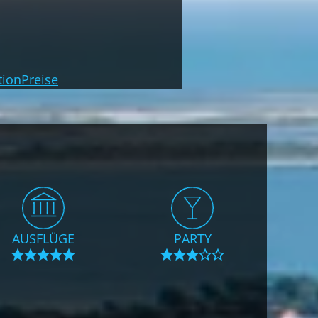
TELEFON/VIDEOCALL MÖGLICH.
TERMIN BUCHEN
tion
Preise
AUSFLÜGE
PARTY