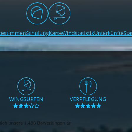
testimmen
Schulung
Karte
Windstatistik
Unterkünfte
Sta
WINGSURFEN
VERPFLEGUNG