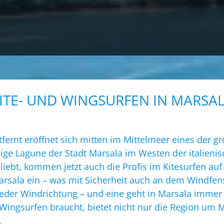
ITE- UND WINGSURFEN IN MARSA
fernt eröffnet sich mitten im Mittelmeer eines der g
ige Lagune der Stadt Marsala im Westen der italienisc
ebt, kommen jetzt auch die Profis im Kitesurfen auf di
sala ein – was mit Sicherheit auch an dem Windfenste
jeder Windrichtung – und eine geht in Marsala immer
Wingsurfen braucht, bietet nicht nur die Region um M
.