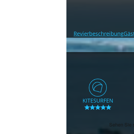
Revierbeschreibung
Gäs
WINDRANKING
KITESURFEN
von 100 Punkten (
Info
)