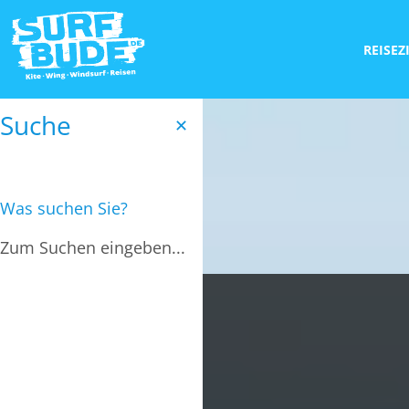
REISEZ
Suche
✕
Was suchen Sie?