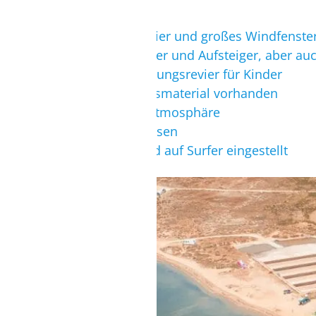
+
riesiges Stehrevier und großes Windfenste
+
ideal für Anfänger und Aufsteiger, aber auc
+
optimales Schulungsrevier für Kinder
+
Kinderschulungsmaterial vorhanden
+
ursprüngliche Atmosphäre
+
sehr leckeres Essen
+
Unterkünfte sind auf Surfer eingestellt