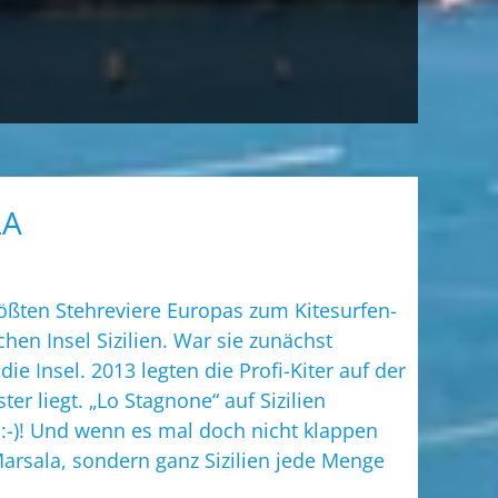
LA
rößten Stehreviere Europas zum Kitesurfen-
hen Insel Sizilien. War sie zunächst
e Insel. 2013 legten die Profi-Kiter auf der
r liegt. „Lo Stagnone“ auf Sizilien
 :-)! Und wenn es mal doch nicht klappen
arsala, sondern ganz Sizilien jede Menge