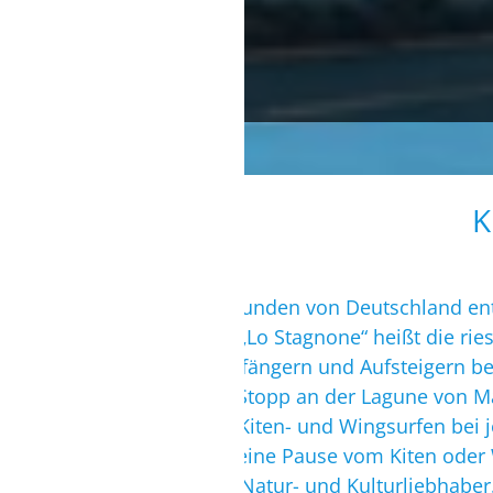
K
Nur ca. 2-3 Flugstunden von Deutschland ent
und Wingsurfen. „Lo Stagnone“ heißt die ries
besonders bei Anfängern und Aufsteigern beli
Worldtour einen Stopp an der Lagune von Mar
funktioniert zum Kiten- und Wingsurfen bei 
sollte, oder man eine Pause vom Kiten oder 
Abwechslung für Natur- und Kulturliebhaber