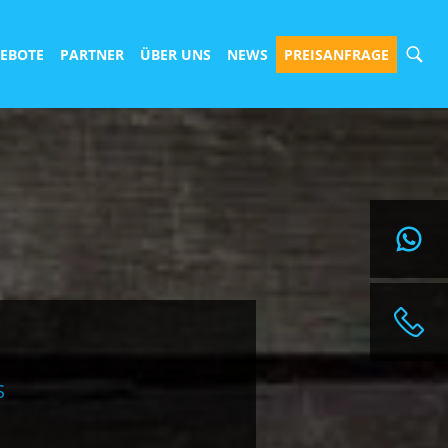
EBOTE
PARTNER
ÜBER UNS
NEWS
PREISANFRAGE
ANGEBOT ANFORDERN
REISEANFRAGEN@SURFBUDE.DE
004933022050155
004915568126417
TELEFONISCHE BERATUNGSZEITEN:
MONTAG BIS FREITAG
10:00H - 14:00H
S
NACH VEREINBARUNG IST AUCH EINE BERATUNG
ZU DEINEN GEWÜNSCHTEN ZEITEN ÜBER