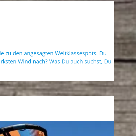
e zu den angesagten Weltklassespots. Du
ärksten Wind nach? Was Du auch suchst, Du