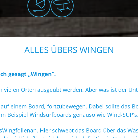
ALLES ÜBERS WINGEN
ach gesagt „Wingen“.
n vielen Orten ausgeübt werden. Aber was ist der Un
f einem Board, fortzubewegen. Dabei sollte das Boa
 zum Beispiel Windsurfboards genauso wie Wind-SUP's
asWingfoilenan. Hier schwebt das Board über das Was