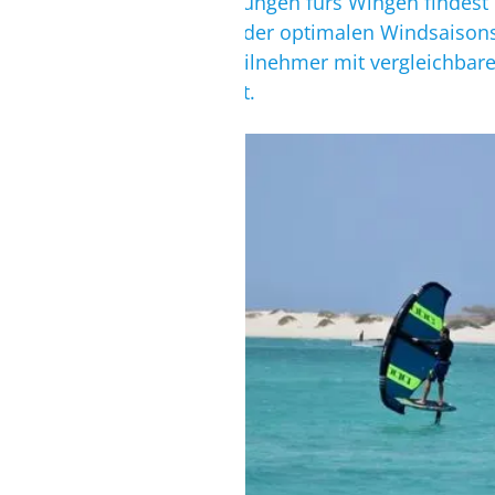
Beste Lernbedingungen fürs Wingen findest 
kannst. Während der optimalen Windsaisons 
werden immer Teilnehmer mit vergleichbare
Fortschritte macht.
BOA VISTA