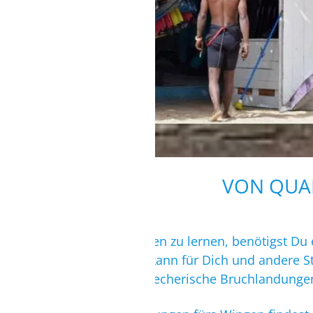
VON QUAL
Um das Wingsurfen zu lernen, benötigst Du 
auszuprobieren, kann für Dich und andere S
verursacht halsbrecherische Bruchlandunge