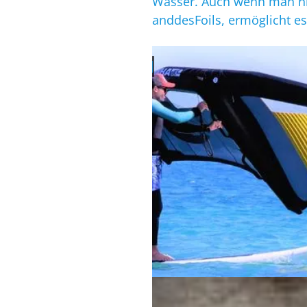
Flügel (Foil) unter Wasser. Auch wenn man nich
geringenWinderstanddesFoils, ermöglicht e
WINGSURFEN