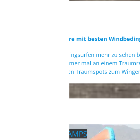
Weltweite Reviere mit besten Windbedi
Damit Du beim Wingsurfen mehr zu sehen be
wolltest schon immer mal an einem Traumre
wirst unter unseren Traumspots zum Wingen 
WINGSURF CAMPS