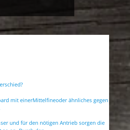
TELEFON/VIDEOCALL MÖGLICH.
TERMIN BUCHEN
terschied?
rd mit einerMittelfineoder ähnliches gegen
.
ser und für den nötigen Antrieb sorgen die