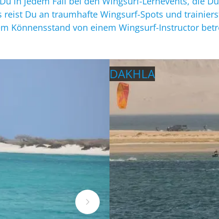
Du in jedem Fall bei den Wingsurf-Lernevents, die D
reist Du an traumhafte Wingsurf-Spots und trainiers
m Könnensstand von einem Wingsurf-Instructor betre
DAKHLA