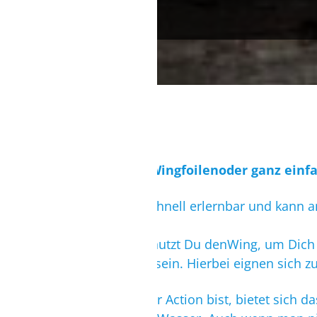
Wingsurfen
und
Wingfoilen
oder ganz einf
Das Wingen ist schnell erlernbar und kann a
BeimWingsurfennutzt Du denWing, um Dich au
Abdrift geschützt sein. Hierbei eignen sich
Wenn Du für mehr Action bist, bietet sich d