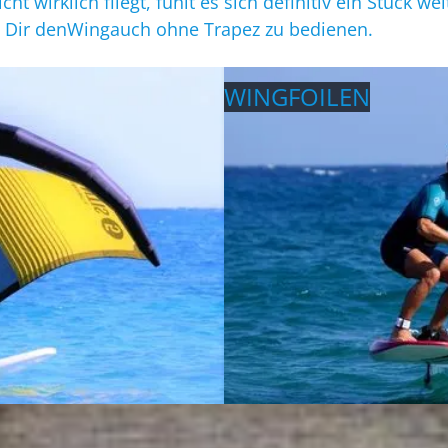
t wirklich fliegt, fühlt es sich definitiv ein Stück we
s Dir denWingauch ohne Trapez zu bedienen.
WINGFOILEN